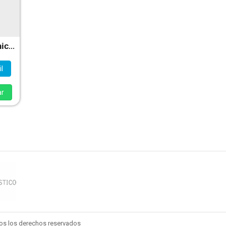
Borlas Chic - Marchionatti Carina Andrea
l
ar
dos los derechos reservados